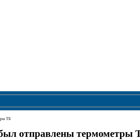
тры ТБ
а был отправлены термометры 