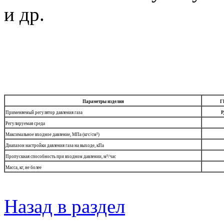
и др.
Параметры изделия
Г
Применяемый регулятор давления газа
Р
Регулируемая среда
Максимальное входное давление, МПа (кгс/см²)
Диапазон настройки давления газа на выходе, кПа
Пропускная способность при входном давлении, м³/час
Масса, кг, не более
Назад в раздел