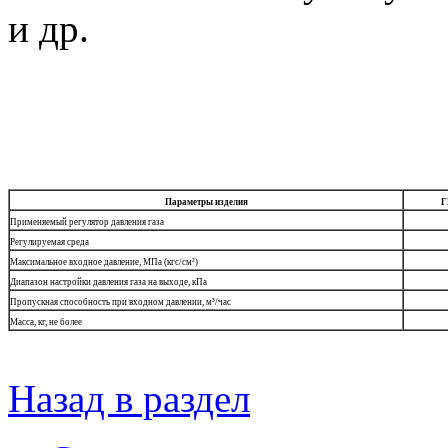
и др.
Параметры изделия
Г
Применяемый регулятор давления газа
Регулируемая среда
Максимальное входное давление, МПа (кгс/см²)
Диапазон настройки давления газа на выходе, кПа
Пропускная способность при входном давлении, м³/час
Масса, кг, не более
Назад в раздел